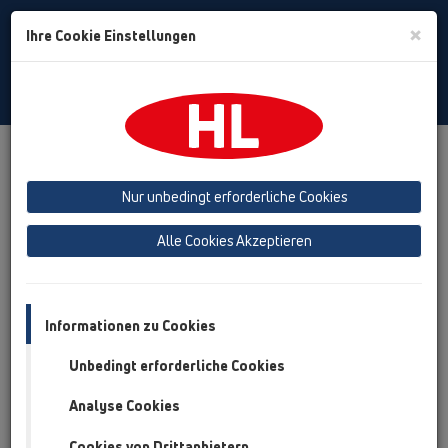
Toggle
×
Ihre Cookie Einstellungen
Search
German
Toggle
Navigat
Produkte
Produktübersicht
16 Rückstauverschlüsse
Nur unbedingt erforderliche Cookies
Produktübersicht
Alle Cookies Akzeptieren
16 Rückstauverschlüsse
Produkte
Zusatzteile
Informationen zu Cookies
Unbedingt erforderliche Cookies
HL01031D
16 Rückstauverschlüsse / Zusatzteile / Ersatzteile /
Analyse Cookies
HL01031D
Klappendichtung zu HL710, HL712
Cookies von Drittanbietern