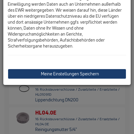
16 Rückstauverschlüsse / Zusatzteile / Ersatzteile /
Einwilligung werden Daten auch an Unternehmen außerhalb
HL01080D
des EWR weitergegeben. Wir weisen darauf hin, diese Länder
Klappendichtung NEU
über ein niedrigeres Datenschutzniveau als die EU verfügen
und dort ansässige Unternehmen ggfs. verpflichtet werden
HL01081D
können, Daten ohne Ihr Wissen und ohne
16 Rückstauverschlüsse / Zusatzteile / Ersatzteile /
Widerspruchsmöglichkeiten an Gerichte,
HL01081D
Strafverfolgungsbehörden, Aufsichtsbehörden oder
Gehäusedeckeldichtung NEU
Sicherheitsorgane herauszugeben.
HL01090D
16 Rückstauverschlüsse / Zusatzteile / Ersatzteile /
HL01090D
Lippendichtung DN160
Meine Einstellungen Speichern
HL01091D
16 Rückstauverschlüsse / Zusatzteile / Ersatzteile /
HL01091D
Lippendichtung DN200
HL04.0E
16 Rückstauverschlüsse / Zusatzteile / Ersatzteile /
HL04.0E
Reinigungsmutter 5/4"