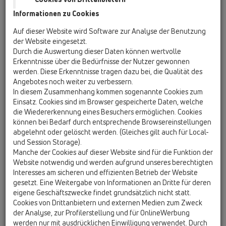
Informationen zu Cookies
HL01033D
16 Rückstauverschlüsse / Zusatzteile / Ersatzteile /
Auf dieser Website wird Software zur Analyse der Benutzung
HL01033D
der Website eingesetzt.
Klappendichtung zu HL715, HL720
Durch die Auswertung dieser Daten können wertvolle
Erkenntnisse über die Bedürfnisse der Nutzer gewonnen
HL01062D
werden. Diese Erkenntnisse tragen dazu bei, die Qualität des
16 Rückstauverschlüsse / Zusatzteile / Ersatzteile /
Angebotes noch weiter zu verbessern.
HL01062D
In diesem Zusammenhang kommen sogenannte Cookies zum
Lippendichtung DN50
Einsatz. Cookies sind im Browser gespeicherte Daten, welche
die Wiedererkennung eines Besuchers ermöglichen. Cookies
HL01077D
können bei Bedarf durch entsprechende Browsereinstellungen
16 Rückstauverschlüsse / Zusatzteile / Ersatzteile /
abgelehnt oder gelöscht werden. (Gleiches gilt auch für Local-
HL01077D
und Session Storage).
Klappendichtung NEU
Manche der Cookies auf dieser Website sind für die Funktion der
Website notwendig und werden aufgrund unseres berechtigten
HL01078D
Interesses am sicheren und effizienten Betrieb der Website
16 Rückstauverschlüsse / Zusatzteile / Ersatzteile /
gesetzt. Eine Weitergabe von Informationen an Dritte für deren
HL01078D
eigene Geschäftszwecke findet grundsätzlich nicht statt.
Gehäusedeckeldichtung NEU
Cookies von Drittanbietern und externen Medien zum Zweck
der Analyse, zur Profilerstellung und für OnlineWerbung
HL01080D
werden nur mit ausdrücklichen Einwilligung verwendet. Durch