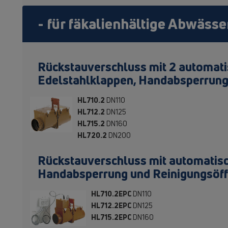
- für fäkalienhältige Abwässe
Rückstauverschluss mit 2 automat
Edelstahlklappen, Handabsperrung
HL710.2
DN110
HL712.2
DN125
HL715.2
DN160
HL720.2
DN200
Rückstauverschluss mit automatisc
Handabsperrung und Reinigungsöff
HL710.2EPC
DN110
HL712.2EPC
DN125
HL715.2EPC
DN160