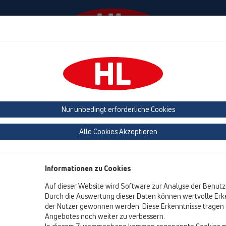
Termine
Unternehmen
HL Haus
Presse
rschlüsse
Nur unbedingt erforderliche Cookies
HL Rückstauverschlüsse
Alle Cookies Akzeptieren
Zu den anspruchvollsten Aufgaben der Gebäudeentwässerung 
Eindringen von Rückstauwasser in Räume, die unterhalb der R
Informationen zu Cookies
Entwässerungsgegenständen ausgestattet sind, wirkungsvoll 
Auf dieser Website wird Software zur Analyse der Benutz
eingesetzt. HL bietet für diese Zwecke ein komplettes, ausger
Durch die Auswertung dieser Daten können wertvolle Erke
zum elektronisch-sensorgesteuerten Rückstauverschluss, an. 
der Nutzer gewonnen werden. Diese Erkenntnisse tragen d
leicht zu betätigende exakte Handverriegelungen (Notversch
Angebotes noch weiter zu verbessern.
und ein hohes Maß an Dichtheit durch solide Gummi-Dichteleme