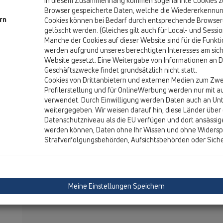
In diesem Zusammenhang kommen sogenannte Cookies zum
Konstruktion und Fertigung. Selbstverständlich entsprechen d
Browser gespeicherte Daten, welche die Wiedererkennun
rn
Cookies können bei Bedarf durch entsprechende Browser
Anforderungen der ÖNORM EN13564-1 und EN12056 je nach Typ
gelöscht werden. (Gleiches gilt auch für Local- und Sessi
zur Verhinderung von Rückstau in Räumen unterhalb der Rüc
Manche der Cookies auf dieser Website sind für die Funk
werden aufgrund unseres berechtigten Interesses am sich
Website gesetzt. Eine Weitergabe von Informationen an Dr
Geschäftszwecke findet grundsätzlich nicht statt.
Cookies von Drittanbietern und externen Medien zum Zwe
Profilerstellung und für OnlineWerbung werden nur mit a
verwendet. Durch Einwilligung werden Daten auch an U
weitergegeben. Wir weisen darauf hin, diese Länder über 
Datenschutzniveau als die EU verfügen und dort ansässig
werden können, Daten ohne Ihr Wissen und ohne Widersp
Strafverfolgungsbehörden, Aufsichtsbehörden oder Sich
Rückstauverschlüsse
Meine Einstellungen Speichern
PDF 4166,2KB