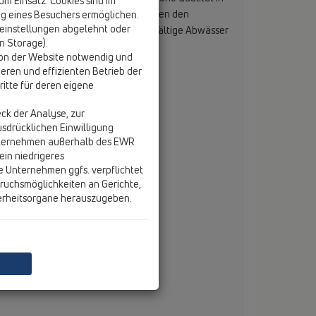
 Einsatz. Cookies sind im
ie Rückstauverschlüsse aller Baureihen den
g eines Besuchers ermöglichen.
einstellungen abgelehnt oder
e für fäkalienfreie oder fäkalienhältige Abwässer
on Storage).
kstauebene eingesetzt werden.
tion der Website notwendig und
eren und effizienten Betrieb der
itte für deren eigene
ck der Analyse, zur
usdrücklichen Einwilligung
nternehmen außerhalb des EWR
ein niedrigeres
e Unternehmen ggfs. verpflichtet
ruchsmöglichkeiten an Gerichte,
erheitsorgane herauszugeben.