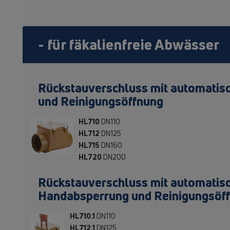
- für fäkalienfreie Abwässer
Rückstauverschluss mit automatisc
und Reinigungsöffnung
HL710
DN110
HL712
DN125
HL715
DN160
HL720
DN200
Rückstauverschluss mit automatisc
Handabsperrung und Reinigungsöf
HL710.1
DN110
HL712.1
DN125