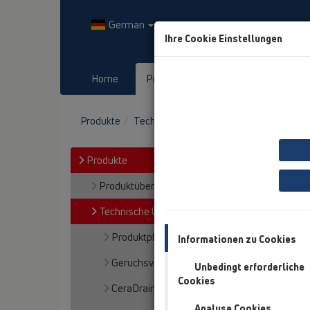
German
Ihre Cookie Einstellungen
Home
Produkte
Downloads
Produkte
Technische Unterstützung
Rückstauve
Produkte
Produktübersicht
Technische Unterstützung
Produktpflege
Informationen zu Cookies
Geruchsverschluss Primus
Unbedingt erforderliche
Cookies
CeraDrain
Analyse Cookies