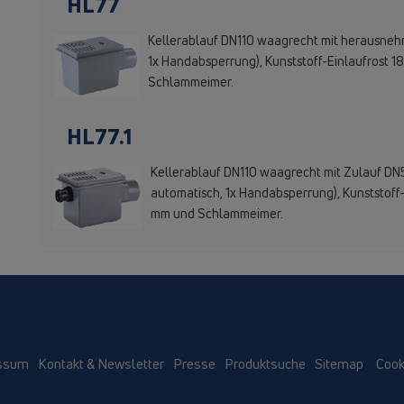
HL77
Kellerablauf DN110 waagrecht mit herausneh
1x Handabsperrung), Kunststoff-Einlaufrost 
Schlammeimer.
HL77.1
Kellerablauf DN110 waagrecht mit Zulauf D
automatisch, 1x Handabsperrung), Kunststoff
mm und Schlammeimer.
ssum
Kontakt & Newsletter
Presse
Produktsuche
Sitemap
Cook