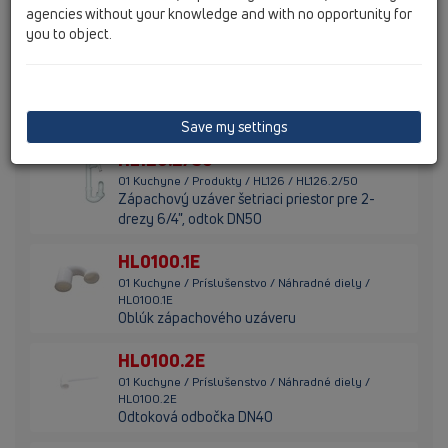
agencies without your knowledge and with no opportunity for
6/4", odtok DN50
you to object.
HL126.2/40
01 Kuchyne / Produkty / HL126 / HL126.2/40
Zápachový uzáver šetriaci priestor pre 2-
drezy 6/4", odtok DN40
Save my settings
HL126.2/50
01 Kuchyne / Produkty / HL126 / HL126.2/50
Zápachový uzáver šetriaci priestor pre 2-
drezy 6/4", odtok DN50
HL0100.1E
01 Kuchyne / Príslušenstvo / Náhradné diely /
HL0100.1E
Oblúk zápachového uzáveru
HL0100.2E
01 Kuchyne / Príslušenstvo / Náhradné diely /
HL0100.2E
Odtoková odbočka DN40