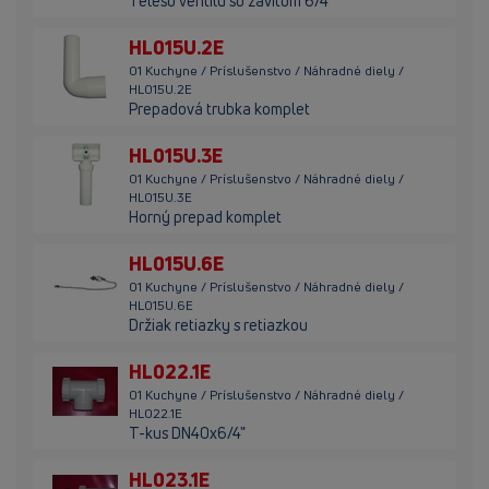
Teleso ventilu so závitom 6/4"
HL015U.2E
01 Kuchyne / Príslušenstvo / Náhradné diely /
HL015U.2E
Prepadová trubka komplet
HL015U.3E
01 Kuchyne / Príslušenstvo / Náhradné diely /
HL015U.3E
Horný prepad komplet
HL015U.6E
01 Kuchyne / Príslušenstvo / Náhradné diely /
HL015U.6E
Držiak retiazky s retiazkou
HL022.1E
01 Kuchyne / Príslušenstvo / Náhradné diely /
HL022.1E
T-kus DN40x6/4"
HL023.1E