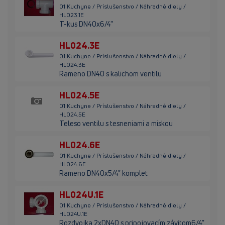
01 Kuchyne / Príslušenstvo / Náhradné diely /
HL023.1E
T-kus DN40x6/4"
HL024.3E
01 Kuchyne / Príslušenstvo / Náhradné diely /
HL024.3E
Rameno DN40 s kalichom ventilu
HL024.5E
01 Kuchyne / Príslušenstvo / Náhradné diely /
HL024.5E
Teleso ventilu s tesneniami a miskou
HL024.6E
01 Kuchyne / Príslušenstvo / Náhradné diely /
HL024.6E
Rameno DN40x5/4" komplet
HL024U.1E
01 Kuchyne / Príslušenstvo / Náhradné diely /
HL024U.1E
Rozdvojka 2xDN40 s pripojovacím závitom6/4"