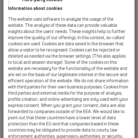
Information about cookies
HL100/50
01 Kuchyne / Produkty / HL100 / HL100/50
This website uses software to analyse the usage of the
Zápachový uzáver DN50x6/4" s kĺbom a
website. The analysis of these data can provide valuable
pripojením pračky
insights about the users’ needs. These insights help to further
improve the quality of our offerings. In this context, so-called
HL100G/40
cookies are used. Cookies are data saved in the browser that
01 Kuchyne / Produkty / HL100 / HL100G/40
allow a visitor to be recognised. Cookies can be rejected or
Zápachový uzáver DN40x6/4" s kĺbom
deleted as needed via the browser settings. (This also applies
to local and session storage). Some of the cookies on this
HL100G/50
website are necessary for the functionality of the website and
are set on the basis of our legitimate interest in the secure and
01 Kuchyne / Produkty / HL100 / HL100G/50
Zápachový uzáver DN50x6/4" s kĺbom
efficient operation of the website. We do not share information
with third parties for their own business purposes. Cookies from
HL126/40
third parties and external media for the purpose of analysis,
profile creation, and online advertising are only used with your
01 Kuchyne / Produkty / HL126 / HL126/40
Zápachový uzáver šetriaci priestor pre drezy
express consent. When you grant your consent, data are also
6/4", odtok DN40
forwarded to companies outside of the EEA. We would like to
point out that these countries have a lower level of data
HL126/50
protection than the EU and that companies based in these
countries may be obligated to provide data to courts, law
01 Kuchyne / Produkty / HL126 / HL126/50
enforcement authorities, supervisory authorities, or security
Zápachový uzáver šetriaci priestor pre drezy