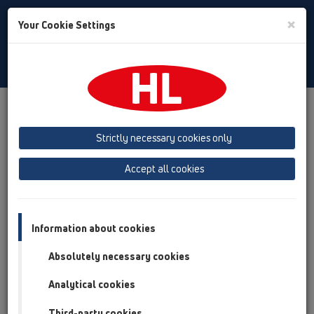
Toggle
×
Your Cookie Settings
Search
Slovak
Toggle
Navigat
Produkty
Prehľad produktov
01 Kuchyne
Strictly necessary cookies only
Prehľad produktov
Accept all cookies
01 Kuchyne
Produkty
Príslušenstvo
Information about cookies
Absolutely necessary cookies
HL100/40
01 Kuchyne / Produkty / HL100 / HL100/40
Analytical cookies
Zápachový uzáver DN40x6/4" s kĺbom a
pripojením pračky
Third-party cookies