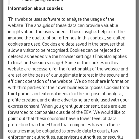
HL801V
Information about cookies
Náhradné diely
This website uses software to analyse the usage of the
website. The analysis of these data can provide valuable
HL801
insights about the users’ needs. These insights help to further
improve the quality of our offerings. In this context, so-called
18 Tesniace manžety pre prestupy potrubí /
Príslušenstvo / HL801 / HL801
cookies are used. Cookies are data saved in the browser that
Viacnásobný potrubný prestup (k HL800/160)
allow a visitor to be recognised. Cookies can be rejected or
deleted as needed via the browser settings. (This also applies
HL801B/M32
to local and session storage). Some of the cookies on this
website are necessary for the functionality of the website and
18 Tesniace manžety pre prestupy potrubí /
Príslušenstvo / HL801B / HL801B/M32
are set on the basis of our legitimate interest in the secure and
Záslepka M32
efficient operation of the website. We do not share information
with third parties for their own business purposes. Cookies from
HL801B/M40
third parties and external media for the purpose of analysis,
profile creation, and online advertising are only used with your
18 Tesniace manžety pre prestupy potrubí /
Príslušenstvo / HL801B / HL801B/M40
express consent. When you grant your consent, data are also
Záslepka M40
forwarded to companies outside of the EEA. We would like to
point out that these countries have a lower level of data
HL801B/M50
protection than the EU and that companies based in these
18 Tesniace manžety pre prestupy potrubí /
countries may be obligated to provide data to courts, law
Príslušenstvo / HL801B / HL801B/M50
enforcement authorities, supervisory authorities, or security