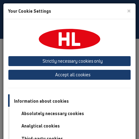
Toggle
×
Your Cookie Settings
Search
Slovak
Toggle
Navigat
Produkty
Prehľad produktov
18 Tesniace manžety pre prestupy potrubí
Príslušenstvo
Strictly necessary cookies only
Prehľad produktov
Accept all cookies
18 Tesniace manžety pre prestupy potrubí
Príslušenstvo
Information about cookies
HL801
Absolutely necessary cookies
HL801B
Analytical cookies
HL801R
Third-party cookies