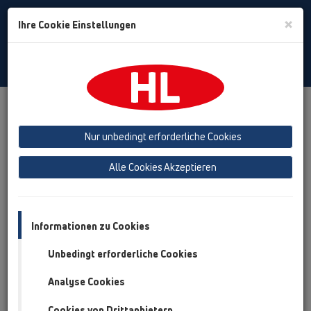
Toggle
×
Ihre Cookie Einstellungen
Search
German
Toggle
Navigat
Produkte
Technische Unterstützung
HL Dachplaner
Nur unbedingt erforderliche Cookies
HL Dachplaner
Alle Cookies Akzeptieren
Informationen zu Cookies
Unbedingt erforderliche Cookies
Analyse Cookies
HL Dachplaner
Cookies von Drittanbietern