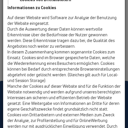
Informationen zu Cookies
Auf dieser Website wird Software zur Analyse der Benutzung
der Website eingesetzt.
Durch die Auswertung dieser Daten können wertvolle
Erkenntnisse über die Bedürfnisse der Nutzer gewonnen
werden. Diese Erkenntnisse tragen dazu bei, die Qualität des
Angebotes noch weiter zu verbessern.
In diesem Zusammenhang kommen sogenannte Cookies zum
Einsatz. Cookies sind im Browser gespeicherte Daten, welche
die Wiedererkennung eines Besuchers ermöglichen. Cookies
können bei Bedarf durch entsprechende Browsereinstellungen
abgelehnt oder gelöscht werden. (Gleiches gilt auch für Local-
und Session Storage).
Manche der Cookies auf dieser Website sind für die Funktion der
HL sorgt für den guten Ablauf
Website notwendig und werden aufgrund unseres berechtigten
Interesses am sicheren und effizienten Betrieb der Website
gesetzt. Eine Weitergabe von Informationen an Dritte für deren
eigene Geschäftszwecke findet grundsätzlich nicht statt.
Drucken
Impressum
Kontakt &
Cookies von Drittanbietern und externen Medien zum Zweck
Newsletter
Presse
Produktsuche
Sitemap
Cookie
der Analyse, zur Profilerstellung und für OnlineWerbung
Einstellungen
werden nur mit ausdrücklichen Einwilligung verwendet. Durch