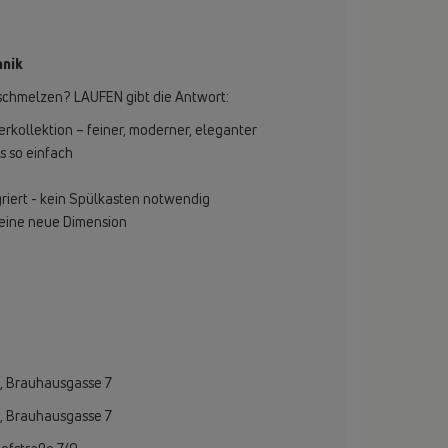
hnik
schmelzen? LAUFEN gibt die Antwort:
rkollektion – feiner, moderner, eleganter
s so einfach
griert - kein Spülkasten notwendig
 eine neue Dimension
Brauhausgasse 7
Brauhausgasse 7