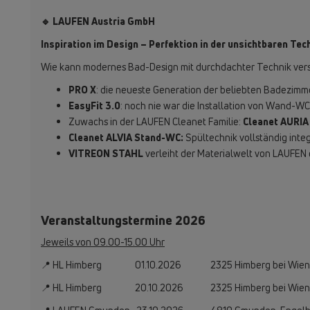
🔹 LAUFEN Austria GmbH
Inspiration im Design – Perfektion in der unsichtbaren Tec
Wie kann modernes Bad-Design mit durchdachter Technik ver
PRO X
: die neueste Generation der beliebten Badezimme
EasyFit 3.0
: noch nie war die Installation von Wand-WC
Zuwachs in der LAUFEN Cleanet Familie:
Cleanet AURIA
Cleanet ALVIA Stand-WC:
Spültechnik vollständig inte
VITREON STAHL
verleiht der Materialwelt von LAUFEN
Veranstaltungstermine 2026
Jeweils von 09.00-15.00 Uhr
📍 HL Himberg 01.10.2026 2325 Himberg bei Wien, 
📍 HL Himberg 20.10.2026 2325 Himberg bei Wien, 