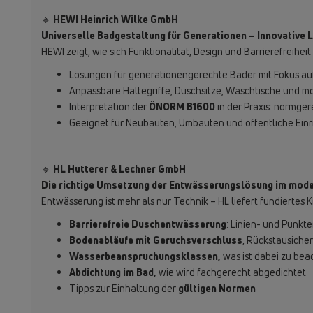
🔹
HEWI Heinrich Wilke GmbH
Universelle Badgestaltung für Generationen – Innovative
HEWI zeigt, wie sich Funktionalität, Design und Barrierefreiheit
Lösungen für generationengerechte Bäder mit Fokus a
Anpassbare Haltegriffe, Duschsitze, Waschtische und 
Interpretation der
ÖNORM B1600
in der Praxis: normg
Geeignet für Neubauten, Umbauten und öffentliche Ein
🔹
HL Hutterer & Lechner GmbH
Die richtige Umsetzung der Entwässerungslösung im mod
Entwässerung ist mehr als nur Technik – HL liefert fundierte
Barrierefreie Duschentwässerung
: Linien- und Punk
Bodenabläufe mit Geruchsverschluss
, Rückstausiche
Wasserbeanspruchungsklassen,
was ist dabei zu bea
Abdichtung im Bad,
wie wird fachgerecht abgedichtet
Tipps zur Einhaltung der
gültigen Normen