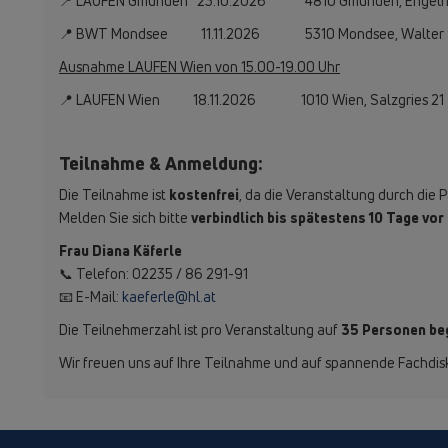
📍 LAUFEN Gmunden 23.10.2026 4810 Gmunden, Engelho
📍 BWT Mondsee 11.11.2026 5310 Mondsee, Walter Si
Ausnahme LAUFEN Wien von 15.00-19.00 Uhr
📍 LAUFEN Wien 18.11.2026 1010 Wien, Salzgries 21
Teilnahme & Anmeldung:
Die Teilnahme ist
kostenfrei
, da die Veranstaltung durch die 
Melden Sie sich bitte
verbindlich bis spätestens 10 Tage v
Frau Diana Käferle
📞 Telefon: 02235 / 86 291-91
📧 E-Mail:
kaeferle@hl.at
Die Teilnehmerzahl ist pro Veranstaltung auf
35 Personen be
Wir freuen uns auf Ihre Teilnahme und auf spannende Fachdisk