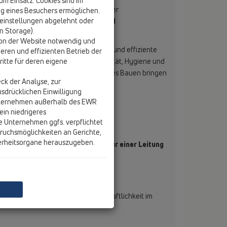
 Einsatz. Cookies sind im
sforderungen und Entwicklungen in der
g eines Besuchers ermöglichen.
einstellungen abgelehnt oder
echnik
sowie der
barrierefreien und
on Storage).
tion der Website notwendig und
hnologien, normkonforme Lösungen und effiziente
eren und effizienten Betrieb der
anierung höchste Ansprüche an Qualität, Hygiene und
itte für deren eigene
rüchen für generationenübergreifendes Bauen bringen
ck der Analyse, zur
rmonischen Einklang.
usdrücklichen Einwilligung
nternehmen außerhalb des EWR
ein niedrigeres
e Unternehmen ggfs. verpflichtet
ruchsmöglichkeiten an Gerichte,
erheitsorgane herauszugeben.
t perfektem Geschmack – aus nur einer Leitung
g für die Wasserverteilung vor:
 Wasser
zeitig hygienisch sicher
Komfort, Nachhaltigkeit und Wirtschaftlichkeit im