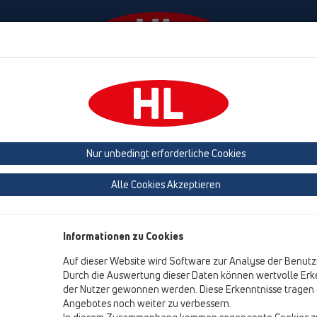
Termine
Unternehmen
HL Haus
Presse
Nur unbedingt erforderliche Cookies
TECHNIK – UPDATE – EVENT
Alle Cookies Akzeptieren
Auch im Jahr 2026 setzen wir unsere erfolgreic
Sie herzlich zu den TECHNIK – UPDATE – EVENT
Informationen zu Cookies
Freuen Sie sich auf ein inspirierendes Fachforum, das Innovati
Auf dieser Website wird Software zur Analyse der Benutz
Zusammenarbeit mit den führenden Industriepartnern HL, HEW
Durch die Auswertung dieser Daten können wertvolle Erke
der Nutzer gewonnen werden. Diese Erkenntnisse tragen d
einzigartige Gelegenheit, Ihr Know-how auf den neuesten Sta
Angebotes noch weiter zu verbessern.
direktem Praxisbezug.