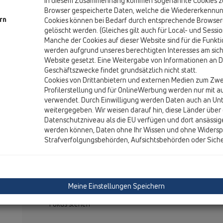
In diesem Zusammenhang kommen sogenannte Cookies zum
Erleben Sie eine umfassende Fortbildung, die aktuelle Herau
Browser gespeicherte Daten, welche die Wiedererkennun
rn
Cookies können bei Bedarf durch entsprechende Browser
Sanitärtechnik
,
Trinkwasseraufbereitung
,
Entwässerungst
gelöscht werden. (Gleiches gilt auch für Local- und Sessi
designorientierten Badplanung
adressiert.
Manche der Cookies auf dieser Website sind für die Funk
Unsere Referenten präsentieren Ihnen zukunftsweisende Tec
werden aufgrund unseres berechtigten Interesses am sich
Produktinnovationen, die sowohl im Neubau als auch in der S
Website gesetzt. Eine Weitergabe von Informationen an Dr
Geschäftszwecke findet grundsätzlich nicht statt.
Komfort erfüllen. Mit neuen Impulsen und individuellen Ansp
Cookies von Drittanbietern und externen Medien zum Zwe
die 4 Industrien Norm, Design und Barrierefreiheit in einen ha
Profilerstellung und für OnlineWerbung werden nur mit a
verwendet. Durch Einwilligung werden Daten auch an U
weitergegeben. Wir weisen darauf hin, diese Länder über 
Themenschwerpunkte im Detail:
Datenschutzniveau als die EU verfügen und dort ansässig
werden können, Daten ohne Ihr Wissen und ohne Widersp
🔹
BWT Austria GmbH
Strafverfolgungsbehörden, Aufsichtsbehörden oder Sich
ONE PIPE PEARLWATER – Das erste seidenweiche Wasser mi
Mit ONE PIPE PEARLWATER stellt BWT eine revolutionäre Lösun
Nur
eine Leitung
für kaltes, warmes und seidenweiches
Perfekter Geschmack
, optimaler Kalkschutz und gleich
Meine Einstellungen Speichern
Ideal für
moderne Wohn- und Hotelbauten
, bei denen 
Fokus stehen