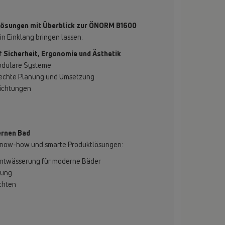
 Lösungen mit Überblick zur ÖNORM B1600
 in Einklang bringen lassen:
uf
Sicherheit, Ergonomie und Ästhetik
modulare Systeme
erechte Planung und Umsetzung
richtungen
ernen Bad
s Know-how und smarte Produktlösungen:
tentwässerung für moderne Bäder
rung
chten