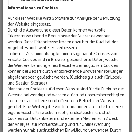
16.06.2026 WIFI Steiermark
Informationen zu Cookies
Körblergasse 111-113, 8010 Graz ab 12:00
Auf dieser Website wird Software zur Analyse der Benutzung
23.06.2026 INNOTEC
der Website eingesetzt.
Lofererstraße 83, 6322 Kirchbichl ab 12:00
Durch die Auswertung dieser Daten können wertvolle
Erkenntnisse über die Bedürfnisse der Nutzer gewonnen
werden. Diese Erkenntnisse tragen dazu bei, die Qualität des
Angebotes noch weiter zu verbessern.
Seminarinformationen
In diesem Zusammenhang kommen sogenannte Cookies zum
Einsatz. Cookies sind im Browser gespeicherte Daten, welche
12:00 Come-together mit Verpflegung
die Wiedererkennung eines Besuchers ermöglichen. Cookies
13:00 Begrüßung und kurze Firmenvorstellung Innotec
können bei Bedarf durch entsprechende Browsereinstellungen
Österreich
abgelehnt oder gelöscht werden. (Gleiches gilt auch für Local-
13:10 Theorieteil HL Hutterer und Lechner Vorstellung der
und Session Storage).
neuen Generation von Bodenabläufen und die richtige
Manche der Cookies auf dieser Website sind für die Funktion der
Montage
Website notwendig und werden aufgrund unseres berechtigten
Interesses am sicheren und effizienten Betrieb der Website
14:15 Theorieteil Innotec Industrie und Vortrag zum Thema "3
gesetzt. Eine Weitergabe von Informationen an Dritte für deren
Säulen der Nasszellenabdichtung" - (Verbund)-Abdichtung -
eigene Geschäftszwecke findet grundsätzlich nicht statt.
Randverbundabdichtung - richtiges silikonieren
Cookies von Drittanbietern und externen Medien zum Zweck
15:00 Pause
der Analyse, zur Profilerstellung und für OnlineWerbung
15:30 Praxisteil: Einbau eines Bodenablaufs und fachgerechte
werden nur mit ausdrücklichen Einwilligung verwendet. Durch