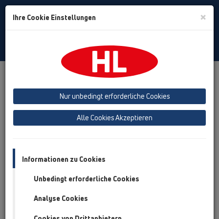
Toggle
×
Ihre Cookie Einstellungen
Search
German
Toggle
Navigat
Termine
Seminare
Nur unbedingt erforderliche Cookies
HL SEMINARE
Alle Cookies Akzeptieren
Kooperationsschulung INNOTEC
Informationen zu Cookies
& HL
Unbedingt erforderliche Cookies
03.06.2026 HL
(AUSGEBUCHT!)
Analyse Cookies
Brauhausgasse 3, 2325 Himberg ab 12:00
Cookies von Drittanbietern