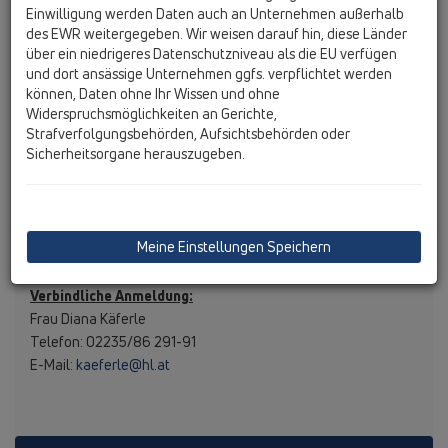
Ausführung einer Verbundabdichtung
Einwilligung werden Daten auch an Unternehmen außerhalb
17:30 Abschluss mit Open-End, Networking mit Jause
des EWR weitergegeben. Wir weisen darauf hin, diese Länder
über ein niedrigeres Datenschutzniveau als die EU verfügen
und dort ansässige Unternehmen ggfs. verpflichtet werden
können, Daten ohne Ihr Wissen und ohne
Teilnahmebedingungen
Widerspruchsmöglichkeiten an Gerichte,
Strafverfolgungsbehörden, Aufsichtsbehörden oder
Melde dich jetzt an und sichere dir deinen Platz in diesem
Sicherheitsorgane herauszugeben.
exklusiven Seminar. Wir freuen uns auf dein Kommen!
Begrenzte Teilnehmerzahl:
Maximal 25 Personen
Anmeldefrist
: Bis spätestens 5 Tage vor der
Veranstaltung
Meine Einstellungen Speichern
Verbindliche Anmeldung:
Frau Diana Käferle
Telefon: 02235/86 291-91
E-Mail:
kaeferle@hl.at