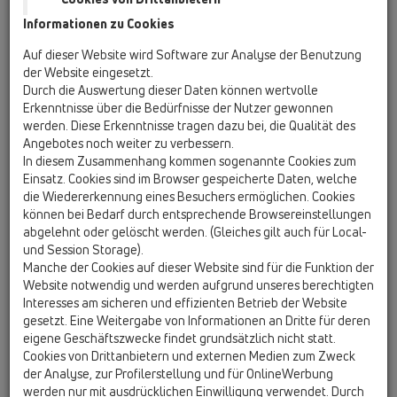
Informationen zu Cookies
HL136T
Auf dieser Website wird Software zur Analyse der Benutzung
der Website eingesetzt.
Durch die Auswertung dieser Daten können wertvolle
Erkenntnisse über die Bedürfnisse der Nutzer gewonnen
Kugel-Kondensatsiphon DN40
werden. Diese Erkenntnisse tragen dazu bei, die Qualität des
transparent, Abgang waagrecht
Angebotes noch weiter zu verbessern.
mit Anschluss 5/4" bzw. d 12-18
In diesem Zusammenhang kommen sogenannte Cookies zum
Einsatz. Cookies sind im Browser gespeicherte Daten, welche
mm Rohr, für saugseitige
die Wiedererkennung eines Besuchers ermöglichen. Cookies
Anwendung
können bei Bedarf durch entsprechende Browsereinstellungen
abgelehnt oder gelöscht werden. (Gleiches gilt auch für Local-
und Session Storage).
Manche der Cookies auf dieser Website sind für die Funktion der
Website notwendig und werden aufgrund unseres berechtigten
Interesses am sicheren und effizienten Betrieb der Website
gesetzt. Eine Weitergabe von Informationen an Dritte für deren
eigene Geschäftszwecke findet grundsätzlich nicht statt.
Cookies von Drittanbietern und externen Medien zum Zweck
der Analyse, zur Profilerstellung und für OnlineWerbung
werden nur mit ausdrücklichen Einwilligung verwendet. Durch