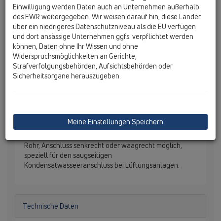
Einwilligung werden Daten auch an Unternehmen außerhalb
des EWR weitergegeben. Wir weisen darauf hin, diese Länder
über ein niedrigeres Datenschutzniveau als die EU verfügen
und dort ansässige Unternehmen ggfs. verpflichtet werden
können, Daten ohne Ihr Wissen und ohne
Widerspruchsmöglichkeiten an Gerichte,
Strafverfolgungsbehörden, Aufsichtsbehörden oder
Sicherheitsorgane herauszugeben.
Meine Einstellungen Speichern
HL136T Kugel-Kondensatsiphon DN40 transparent,
Abgang waagrecht mit Anschluss 5/4" bzw. d 12-18 mm
Rohr, Anschluss senkrecht oder waagrecht möglich,
speziell für den saugseitigen
Kondensatwasseeranschluss bei Lüftungsanlagen.
Technische Daten