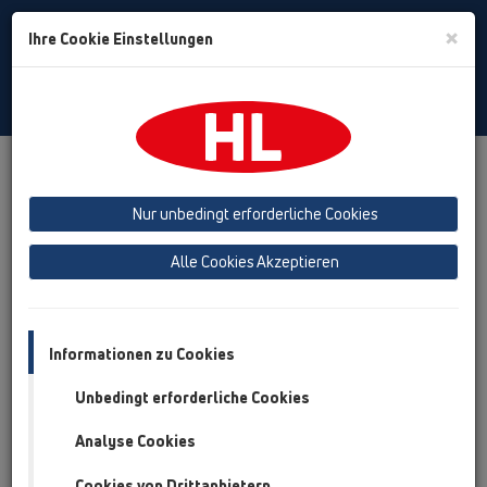
Toggle
×
Ihre Cookie Einstellungen
Search
German
Toggle
Navigat
Produkte
Produktübersicht
07 Klima und Lüftung
Produkte
Aufputz
HL136N
HL136T
Nur unbedingt erforderliche Cookies
Produktübersicht
Alle Cookies Akzeptieren
07 Klima und Lüftung
Produkte
Informationen zu Cookies
Aufputz
Unbedingt erforderliche Cookies
HL136N
Analyse Cookies
HL136T
Cookies von Drittanbietern